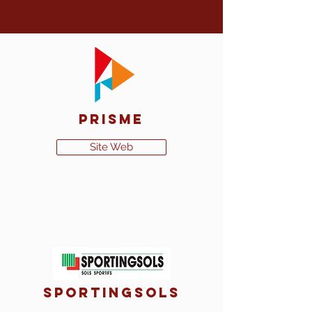
prisme
Site Web
sportingsols