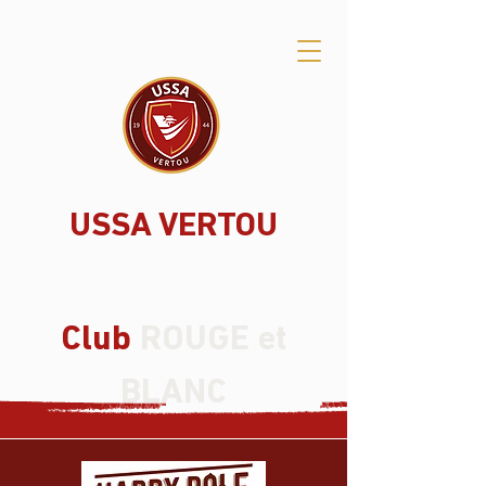
USSA VERTOU
Club
ROUGE et
BLANC