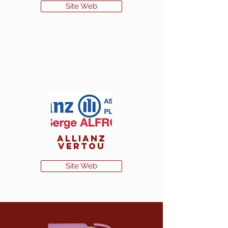
Site Web
ALLIANZ
VERTOU
Site Web