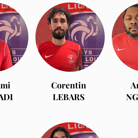
imi
Corentin
A
ADI
LEBARS
N