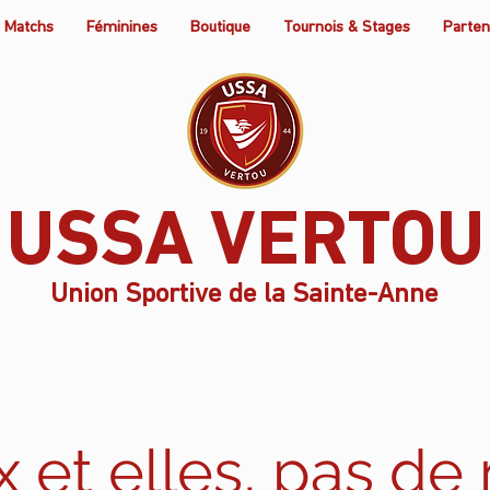
Matchs
Féminines
Boutique
Tournois & Stages
Parten
USSA VERTOU
Union Sportive de la Sainte-Anne
 et elles, pas de