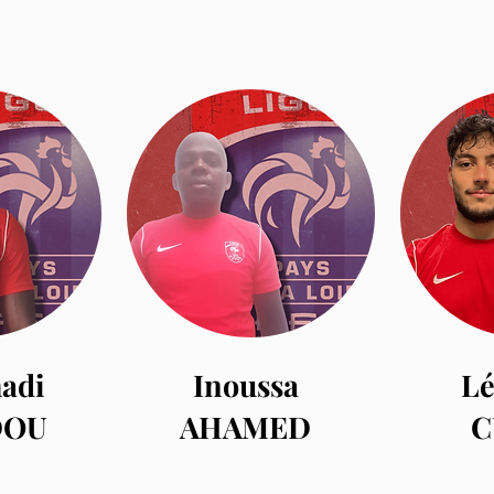
adi
Inoussa
Lé
DOU
AHAMED
C