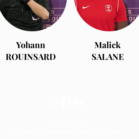
Yohann
Malick
ROUINSARD
SALANE
USSA VERTOU
9, Impasse du Stade Raymond Durand - 44120 Vertou