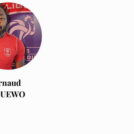
rnaud
GUEWO