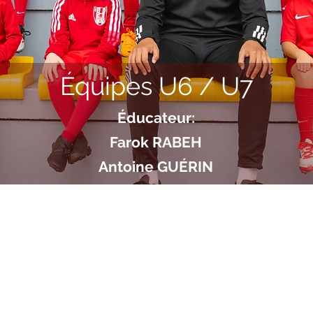
Équipes U6 / U7
Éducateur:
Farok RABEH
Antoine GUÉRIN
USSA VERTOU
9, Impasse du Stade Raymond Durand - 44120 Vertou