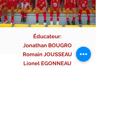
Éducateur:
Jonathan BOUGRO
Romain JOUSSEAU
Lionel EGONNEAU
USSA VERTOU
9, Impasse du Stade Raymond Durand -
44120 Vertou
secretariat@ussa-vertou.com
·
stage@ussa-