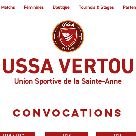
Matchs
Féminines
Boutique
Tournois & Stages
Parten
USSA VERTOU
Union Sportive de la Sainte-Anne
CONVOCATIONS
U19 & U17
U18
U16