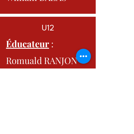
U12
Éducateur
:
Romuald RANJON
USSA VERTOU
9, Impasse du Stade Raymond Durand -
44120 Vertou
secretariat@ussa-vertou.com
·
stage@ussa-