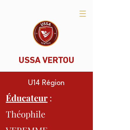
USSA VERTOU
U14 Région
Éducateur
:
Théophile